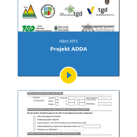
März 2015
Projekt ADDA