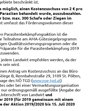
gebiete beschränkt ist.
s möglich, einen Kostenzuschuss von 2 € pro
 Parasiten behandelt wurde, auszubezahlen.
 bzw. max. 300 Schafe oder Ziegen im
t umfasst das Förderungsvolumen dieser
en Parasitenbekämpfungsaktion ist die
 die Teilnahme am AMA-Gütesiegelprogramm
igen Qualitätssicherungsprogramm oder die
Präparate für die Parasitenbekämpfung 2019
anzuwenden.
r jedem Landwirt empfohlen werden, da der
 sein wird.
inen Antrag um Kostenzuschuss an das Büro
tiege B, Rennbahnstraße 29, 3109 St. Pölten,
page des NÖ TGD (
www.noe-tgd.at
)
s oder bei einer Vermarktungsorganisation
h nur ordnungsgemäß ausgefüllte (Angabe der
nterschrift von Landwirt
und
er 2019 (für 2019 gemeinsam mit einem
 der Aktion 2019/2020 bis 15. Juli 2020