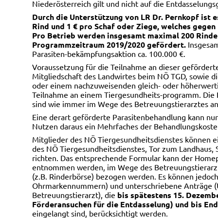
Niederösterreich gilt und nicht auf die Entdasselungs
Durch die Unterstützung von LR Dr. Pernkopf ist e
Rind und 1 € pro Schaf oder Ziege, welches gegen
Pro Betrieb werden insgesamt maximal 200 Rinder
Programmzeitraum 2019/2020 gefördert.
Insgesam
Parasiten-bekämpfungsaktion ca. 100.000 €.
Voraussetzung für die Teilnahme an dieser gefördert
Mitgliedschaft des Landwirtes beim NÖ TGD, sowie
oder einem nachzuweisenden gleich- oder höherwert
Teilnahme an einem Tiergesundheits-programm. Die 
sind wie immer im Wege des Betreuungstierarztes 
Eine derart geförderte Parasitenbehandlung kann nu
Nutzen daraus ein Mehrfaches der Behandlungskosten
Mitglieder des NÖ Tiergesundheitsdienstes können e
des NÖ Tiergesundheitsdienstes, Tor zum Landhaus, S
richten. Das entsprechende Formular kann der Home
entnommen werden, im Wege des Betreuungstierarzte
(z.B. Rinderbörse) bezogen werden. Es können jedoc
Ohrmarkennummern) und unterschriebene Anträge (U
Betreuungstierarzt), die
bis spätestens 15. Dezemb
Förderansuchen für die Entdasselung) und bis Ende
eingelangt sind, berücksichtigt werden.