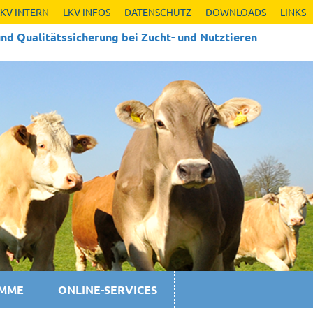
LKV INTERN
LKV INFOS
DATENSCHUTZ
DOWNLOADS
LINKS
nd Qualitäts­sicherung bei Zucht- und Nutztieren
AMME
ONLINE-SERVICES