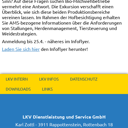
Sinn? Auf diese Fragen suchen Bio-Milchviehbetriebe
vermehrt eine Antwort. Die Exkursion verschafft einen
Überblick, wie sich diese beiden Produktionsbereiche
vereinen lassen. Im Rahmen der Hofbesichtigung erhalten
Sie AMS-bezogene Informationen über die Anforderungen
von Stallungen, Herdenmanagement, Tiersteuerung und
Weidestrategien.
Anmeldung bis 25.4. - näheres im Infoflyer.
Laden Sie sich hier
den Infoflyer herunter!
LKV INTERN
LKV INFOS
DATENSCHUTZ
DOWNLOADS
LINKS
LKV Dienstleistung und Service GmbH
Karl Zottl - 3911 Rappottenstein, Rottenbach 18