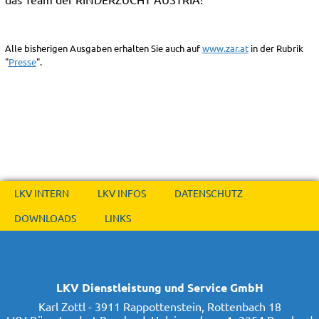
Alle bisherigen Ausgaben erhalten Sie auch auf
www.zar.at
in der Rubrik
"
Presse
".
LKV INTERN
LKV INFOS
DATENSCHUTZ
DOWNLOADS
LINKS
LKV Dienstleistung und Service GmbH
Karl Zottl - 3911 Rappottenstein, Rottenbach 18