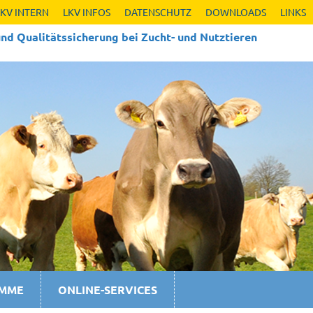
LKV INTERN
LKV INFOS
DATENSCHUTZ
DOWNLOADS
LINKS
nd Qualitäts­sicherung bei Zucht- und Nutztieren
AMME
ONLINE-SERVICES