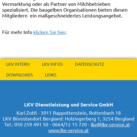
Vermarktung oder als Partner von Milchbetrieben
spezialisiert. Die baugelben Organisationen bieten diesen
Mitgliedern ein maßgeschneidertes Leistungsangebot.
Für mehr Info
klicken Sie hier
.
LKV INTERN
LKV INFOS
DATENSCHUTZ
DOWNLOADS
LINKS
LKV Dienstleistung und Service GmbH
Karl Zottl - 3911 Rappottenstein, Rottenbach 18
LKV Bürostandort Bergland: Holzingerberg 1, 3254 Bergland
Tel.: 050 259 491 50 - 0664/12 15 720 -
lkv@lkv-service.at
-
www.lkv-service.at