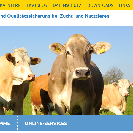
LKV INTERN
LKV INFOS
DATENSCHUTZ
DOWNLOADS
LINKS
nd Qualitäts­sicherung bei Zucht- und Nutztieren
AMME
ONLINE-SERVICES