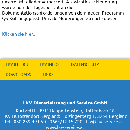
unserer Mitglieder verbessert. Als wichtigste Neuerung
wurde nun der Tagesbericht an die
Dokumentationsanforderungen von dem neuen Programm
QS Kuh angepasst. Um alle Neuerungen zu nachzulesen
Klicken sie hier..
LKV INTERN
LKV INFOS
DATENSCHUTZ
DOWNLOADS
LINKS
LKV Dienstleistung und Service GmbH
Karl Zottl - 3911 Rappottenstein, Rottenbach 18
LKV Bürostandort Bergland: Holzingerberg 1, 3254 Bergland
Tel.: 050 259 491 50 - 0664/12 15 720 -
lkv@lkv-service.at
-
www.lkv-service.at